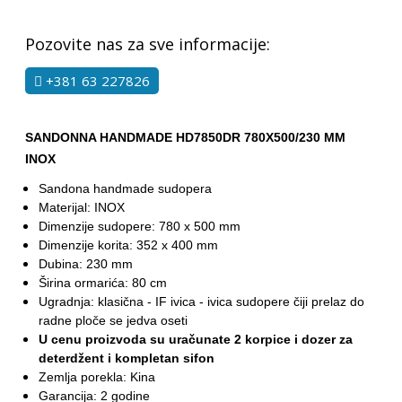
Pozovite nas za sve informacije:
+381 63 227826
SANDONNA HANDMADE HD7850DR 780X500/230 MM
INOX
Sandona handmade sudopera
Materijal: INOX
Dimenzije sudopere: 780 x 500 mm
Dimenzije korita: 352 x 400 mm
Dubina: 230 mm
Širina ormarića: 80 cm
Ugradnja: klasična - IF ivica - ivica sudopere čiji prelaz do
radne ploče se jedva oseti
U cenu proizvoda su uračunate 2 korpice i dozer za
deterdžent i kompletan sifon
Zemlja porekla: Kina
Garancija: 2 godine