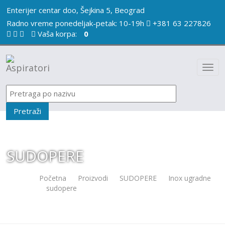
Enterijer centar doo, Šejkina 5, Beograd
Radno vreme ponedeljak-petak: 10-19h
+381 63 227826
Vaša korpa:
0
SUDOPERE
Početna
/
Proizvodi
/
SUDOPERE
/
Inox ugradne
sudopere
/
SANDONNA HANDMADE HD7850DR
780X500/230 MM INOX