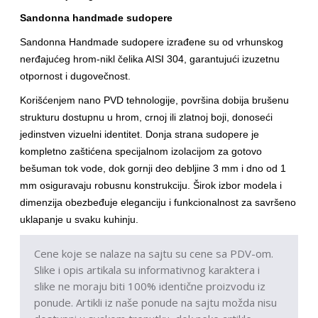
Sandonna handmade sudopere
Sandonna Handmade sudopere izrađene su od vrhunskog
nerđajućeg hrom-nikl čelika AISI 304, garantujući izuzetnu
otpornost i dugovečnost.
Korišćenjem nano PVD tehnologije, površina dobija brušenu
strukturu dostupnu u hrom, crnoj ili zlatnoj boji, donoseći
jedinstven vizuelni identitet. Donja strana sudopere je
kompletno zaštićena specijalnom izolacijom za gotovo
bešuman tok vode, dok gornji deo debljine 3 mm i dno od 1
mm osiguravaju robusnu konstrukciju. Širok izbor modela i
dimenzija obezbeđuje eleganciju i funkcionalnost za savršeno
uklapanje u svaku kuhinju.
Cene koje se nalaze na sajtu su cene sa PDV-om.
Slike i opis artikala su informativnog karaktera i
slike ne moraju biti 100% identične proizvodu iz
ponude. Artikli iz naše ponude na sajtu možda nisu