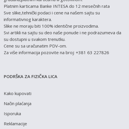
Platnim karticama Banke INTESA do 12 mesečnih rata
Sve slike,tehnički podaci i cene na našem sajtu su
informativnog karaktera.
Slike ne moraju biti 100% identične proizvodima.
Svi artikli na sajtu su deo naše ponude i ne podrazumeva da
su dostupni u svakom trenutku.
Cene su sa uračunatim PDV-om.
Za više informacija pozovite na broj: +381 63 227826
PODRŠKA ZA FIZIČKA LICA
Kako kupovati
Način plaćanja
Isporuka
Reklamacije