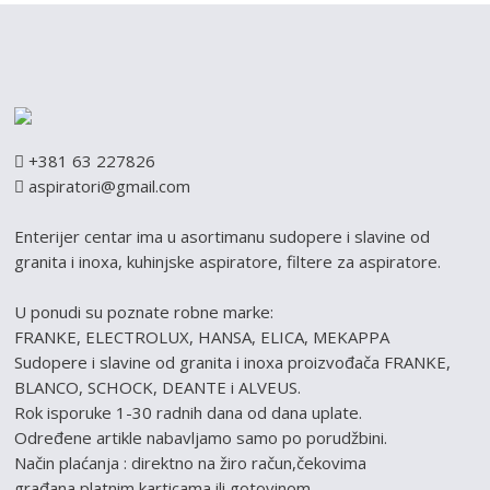
+381 63 227826
aspiratori@gmail.com
Enterijer centar ima u asortimanu sudopere i slavine od
granita i inoxa, kuhinjske aspiratore, filtere za aspiratore.
U ponudi su poznate robne marke:
FRANKE, ELECTROLUX, HANSA, ELICA, MEKAPPA
Sudopere i slavine od granita i inoxa proizvođača FRANKE,
BLANCO, SCHOCK, DEANTE i ALVEUS.
Rok isporuke 1-30 radnih dana od dana uplate.
Određene artikle nabavljamo samo po porudžbini.
Način plaćanja : direktno na žiro račun,čekovima
građana,platnim karticama ili gotovinom.