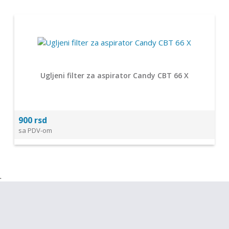
Ugljeni filter za aspirator Candy CBT 66 X
900 rsd
sa PDV-om
.