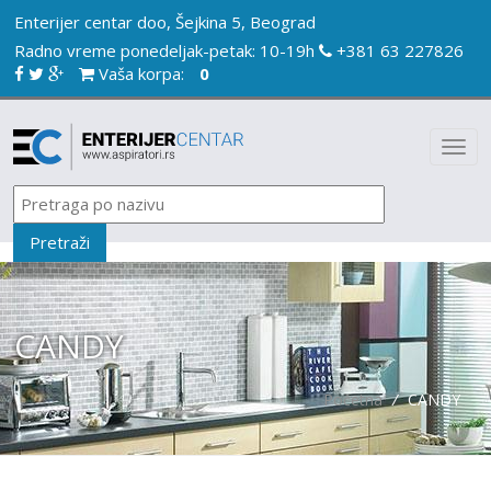
Enterijer centar doo, Šejkina 5, Beograd
Radno vreme ponedeljak-petak: 10-19h
+381 63 227826
Vaša korpa:
0
CANDY
Početna
/
CANDY