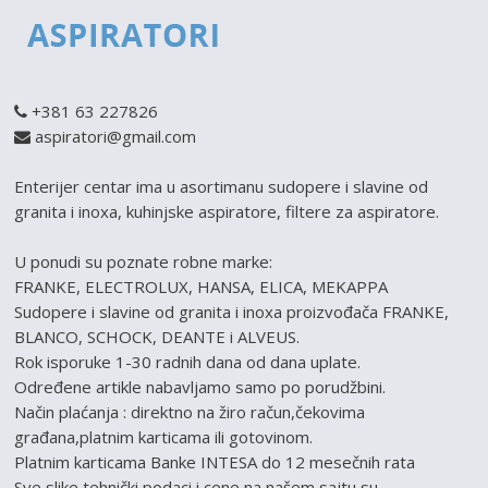
+381 63 227826
aspiratori@gmail.com
Enterijer centar ima u asortimanu sudopere i slavine od
granita i inoxa, kuhinjske aspiratore, filtere za aspiratore.
U ponudi su poznate robne marke:
FRANKE, ELECTROLUX, HANSA, ELICA, MEKAPPA
Sudopere i slavine od granita i inoxa proizvođača FRANKE,
BLANCO, SCHOCK, DEANTE i ALVEUS.
Rok isporuke 1-30 radnih dana od dana uplate.
Određene artikle nabavljamo samo po porudžbini.
Način plaćanja : direktno na žiro račun,čekovima
građana,platnim karticama ili gotovinom.
Platnim karticama Banke INTESA do 12 mesečnih rata
Sve slike,tehnički podaci i cene na našem sajtu su