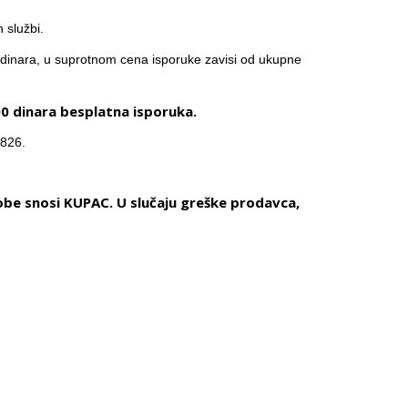
h službi.
inara, u suprotnom cena isporuke zavisi od ukupne
00 dinara besplatna isporuka.
7826.
obe snosi KUPAC. U slučaju greške prodavca,