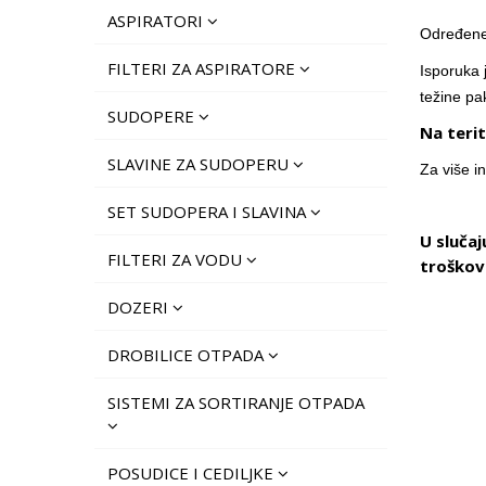
ASPIRATORI
Određene 
FILTERI ZA ASPIRATORE
Isporuka 
težine pa
SUDOPERE
Na terit
SLAVINE ZA SUDOPERU
Za više i
SET SUDOPERA I SLAVINA
U sluča
FILTERI ZA VODU
troškov
DOZERI
DROBILICE OTPADA
SISTEMI ZA SORTIRANJE OTPADA
POSUDICE I CEDILJKE