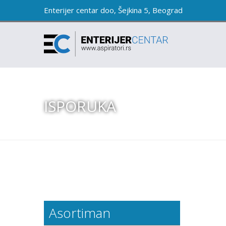
Enterijer centar doo, Šejkina 5, Beograd
ISPORUKA
Asortiman