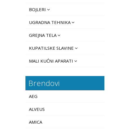
BOJLERI
UGRADNA TEHNIKA
GREJNA TELA
KUPATILSKE SLAVINE
MALI KUĆNI APARATI
Brendovi
AEG
ALVEUS
AMICA