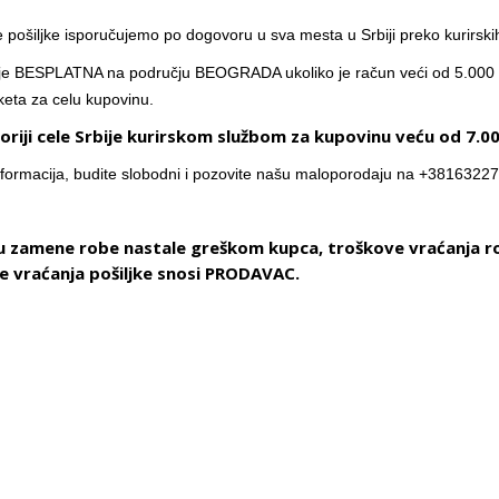
pošiljke isporučujemo po dogovoru u sva mesta u Srbiji preko kurirski
je BESPLATNA na području BEOGRADA ukoliko je račun veći od 5.000 d
keta za celu kupovinu.
oriji cele Srbije kurirskom službom za kupovinu veću od 7.0
nformacija, budite slobodni i pozovite našu maloporodaju na +3816322
ju zamene robe nastale greškom kupca, troškove vraćanja r
e vraćanja pošiljke snosi PRODAVAC.