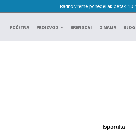
Radno vreme ponedeljak-petak: 10
POČETNA
PROIZVODI
BRENDOVI
O NAMA
BLOG
Isporuka