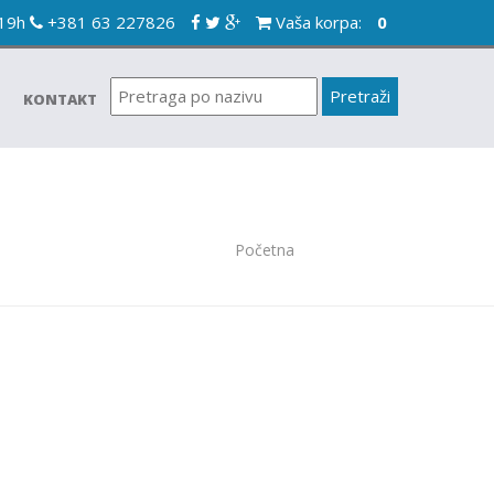
-19h
+381 63 227826
Vaša korpa:
0
KONTAKT
Početna
/
Isporuka