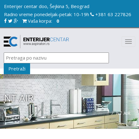
Enterijer centar doo, Šejkina 5, Beograd
Radno vreme ponedeljak-petak: 10-19h
+381 63 227826
Vaša korpa:
0
NT AIR
Početna
/
NT AIR