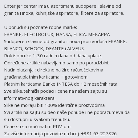
Enterijer centar ima u asortimanu sudopere i slavine od
granita i inoxa, kuhinjske aspiratore, filtere za aspiratore.
U ponudi su poznate robne marke:
FRANKE, ELECTROLUX, HANSA, ELICA, MEKAPPA
Sudopere i slavine od granita i inoxa proizvođača FRANKE,
BLANCO, SCHOCK, DEANTE i ALVEUS.
Rok isporuke 1-30 radnih dana od dana uplate.
Određene artikle nabavljamo samo po porudžbini.
Način plaćanja : direktno na žiro račun,čekovima
građana,platnim karticama ili gotovinom.
Platnim karticama Banke INTESA do 12 mesečnih rata
Sve slike,tehnički podaci i cene na našem sajtu su
informativnog karaktera.
Slike ne moraju biti 100% identične proizvodima.
Svi artikli na sajtu su deo naše ponude i ne podrazumeva da
su dostupni u svakom trenutku.
Cene su sa uračunatim PDV-om.
Za više informacija pozovite na broj: +381 63 227826