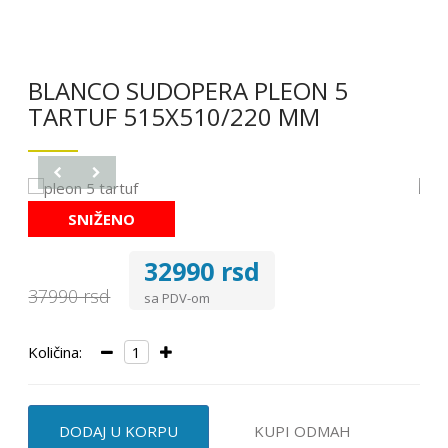
BLANCO SUDOPERA PLEON 5
TARTUF 515X510/220 MM
SNIŽENO
32990 rsd
37990 rsd
sa PDV-om
Količina:
DODAJ U KORPU
KUPI ODMAH