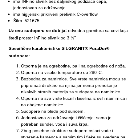
ima INFino slivnik bez daljinskog podizača čepa,
jednostavan za održavanje
ima higijenski prikriveni prelivnik C-overflow
Šifra: 521675
Uz ovu sudoperu se dobija:
odvodna garnitura sa cevi koja
štedi prostor InFino slivnik od 3 ½''
Specifične karakteristike SILGRANIT® PuraDur®
sudopera:
Otporna je na ogrebotine, pa i na ogrebotine od noža.
Otporna na visoke temperature do 280°C.
Bezbedna za namirnice. Sve vrste namirnica mogu se
pripremati direktno na njima jer nema prenošenje
nikakvih stranih materija sa sudopere na namirnice.
Otporna na sve vrste kućnih kiselina iz svih namirnica i
na obojene namirnice.
Sudopere ne blede pod suncem.
Jednostavna za održavanje i čišćenje: samo je
potreban sunđer, voda i suva krpa.
Zbog posebne strukture sudopere ostaci vode i
stvaranje kamenca a samim tim i fleke su svedene na