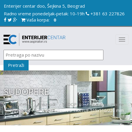
Enterijer centar doo, Šejkina 5, Beograd
Radno vreme ponedeljak-petak: 10-19h
+381 63 227826
Vaša korpa:
0
SUDOPERE
Početna
/
Proizvodi
/
SUDOPERE
/
Granitne ugradne
sudopere
/
BLANCO PLEON 5 TARTUF 515x510/220 mm