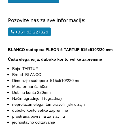
Pozovite nas za sve informacije:
+381 63 227826
BLANCO sudopera PLEON 5 TARTUF 515x510/220 mm
Čista elegancija, duboko korito velike zapremine
Boja: TARTUF
Brend: BLANCO
Dimenzije sudopere: 515x510/220 mm
Mera ormarića 50cm
Dubina korita 220mm
Način ugradnje: I (ugradna)
neprolazan elegantan pravolinijski dizajn
duboko korito velike zapremine
prostrana površina za slavinu
jednostavno održavanje