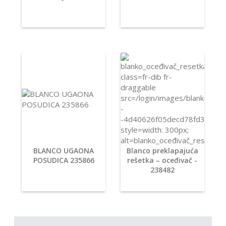
BLANCO UGAONA
Blanco preklapajuća
POSUDICA 235866
rešetka – oceđivač -
238482