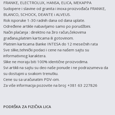
FRANKE, ELECTROLUX, HANSA, ELICA, MEKAPPA
Sudopere i slavine od granita i inoxa proizvođača FRANKE,
BLANCO, SCHOCK, DEANTE i ALVEUS.
Rok isporuke 1-30 radnih dana od dana uplate.
Određene artikle nabavljamo samo po porudžbini.
Način plaćanja : direktno na žiro račun,čekovima
građana,platnim karticama ili gotovinom.
Platnim karticama Banke INTESA do 12 mesečnih rata
Sve slike,tehnički podaci i cene na našem sajtu su
informativnog karaktera.
Slike ne moraju biti 100% identične proizvodima.
Svi artikli na sajtu su deo naše ponude i ne podrazumeva da
su dostupni u svakom trenutku.
Cene su sa uračunatim PDV-om.
Za više informacija pozovite na broj: +381 63 227826
PODRŠKA ZA FIZIČKA LICA