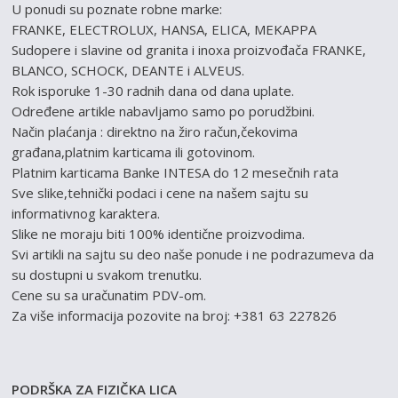
U ponudi su poznate robne marke:
FRANKE, ELECTROLUX, HANSA, ELICA, MEKAPPA
Sudopere i slavine od granita i inoxa proizvođača FRANKE,
BLANCO, SCHOCK, DEANTE i ALVEUS.
Rok isporuke 1-30 radnih dana od dana uplate.
Određene artikle nabavljamo samo po porudžbini.
Način plaćanja : direktno na žiro račun,čekovima
građana,platnim karticama ili gotovinom.
Platnim karticama Banke INTESA do 12 mesečnih rata
Sve slike,tehnički podaci i cene na našem sajtu su
informativnog karaktera.
Slike ne moraju biti 100% identične proizvodima.
Svi artikli na sajtu su deo naše ponude i ne podrazumeva da
su dostupni u svakom trenutku.
Cene su sa uračunatim PDV-om.
Za više informacija pozovite na broj: +381 63 227826
PODRŠKA ZA FIZIČKA LICA