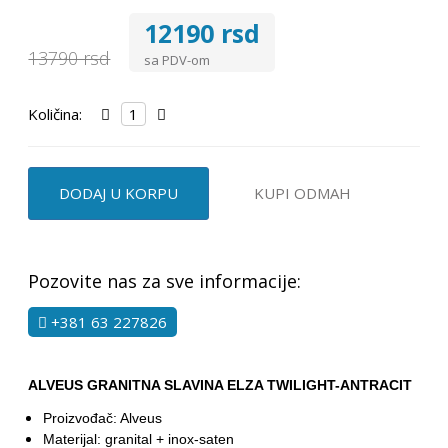
12190 rsd
13790 rsd
sa PDV-om
Količina:
DODAJ U KORPU
KUPI ODMAH
Pozovite nas za sve informacije:
+381 63 227826
ALVEUS GRANITNA SLAVINA ELZA TWILIGHT-ANTRACIT
Proizvođač: Alveus
Materijal: granital + inox-saten