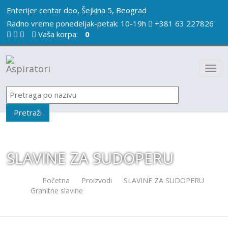
Enterijer centar doo, Šejkina 5, Beograd
Radno vreme ponedeljak-petak: 10-19h
+381 63 227826
Vaša korpa:
0
SLAVINE ZA SUDOPERU
Početna
/
Proizvodi
/
SLAVINE ZA SUDOPERU
/
Granitne slavine
/
ALVEUS ELZA TWILIGHT-ANTRACIT